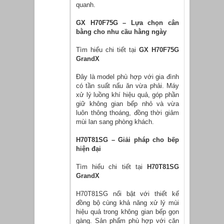
quanh.
GX H70F75G – Lựa chọn cân
bằng cho nhu cầu hằng ngày
Tìm hiểu chi tiết tại
GX H70F75G
GrandX
Đây là model phù hợp với gia đình
có tần suất nấu ăn vừa phải. Máy
xử lý luồng khí hiệu quả, góp phần
giữ không gian bếp nhỏ và vừa
luôn thông thoáng, đồng thời giảm
mùi lan sang phòng khách.
H70T81SG – Giải pháp cho bếp
hiện đại
Tìm hiểu chi tiết tại
H70T81SG
GrandX
H70T81SG nổi bật với thiết kế
đồng bộ cùng khả năng xử lý mùi
hiệu quả trong không gian bếp gọn
gàng. Sản phẩm phù hợp với căn