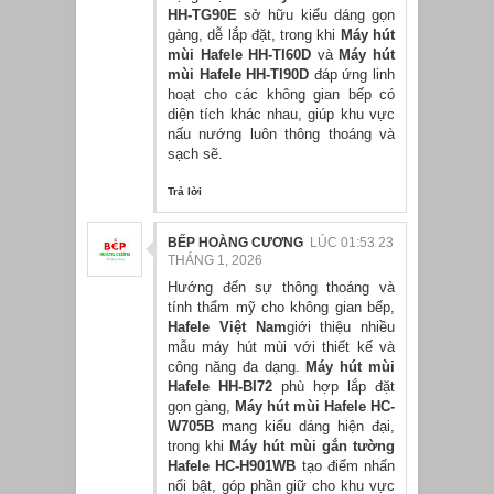
HH-TG90E
sở hữu kiểu dáng gọn
gàng, dễ lắp đặt, trong khi
Máy hút
mùi Hafele HH-TI60D
và
Máy hút
mùi Hafele HH-TI90D
đáp ứng linh
hoạt cho các không gian bếp có
diện tích khác nhau, giúp khu vực
nấu nướng luôn thông thoáng và
sạch sẽ.
Trả lời
BẾP HOÀNG CƯƠNG
LÚC 01:53 23
THÁNG 1, 2026
Hướng đến sự thông thoáng và
tính thẩm mỹ cho không gian bếp,
Hafele Việt Nam
giới thiệu nhiều
mẫu máy hút mùi với thiết kế và
công năng đa dạng.
Máy hút mùi
Hafele HH-BI72
phù hợp lắp đặt
gọn gàng,
Máy hút mùi Hafele HC-
W705B
mang kiểu dáng hiện đại,
trong khi
Máy hút mùi gắn tường
Hafele HC-H901WB
tạo điểm nhấn
nổi bật, góp phần giữ cho khu vực