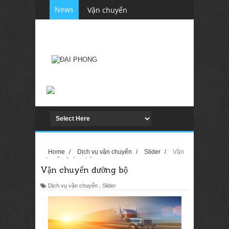
News
Vận chuyển
hàng hóa đi
cửa khẩu Tân
Thanh - Lạng
Sơn.
Dịch vụ vận
tải Hợp Nhất
Toàn Cầu
Tuyển lái xe
Home
/
Dịch vụ vận chuyển
/
Slider
/
Vận
Cho thuê xe
chuyển đường bộ
Vận chuyển đường bộ
container mở
Dịch vụ vận chuyển
,
Slider
( Đầu kéo )
Cho thuê xe
tải 2,5 tấn(