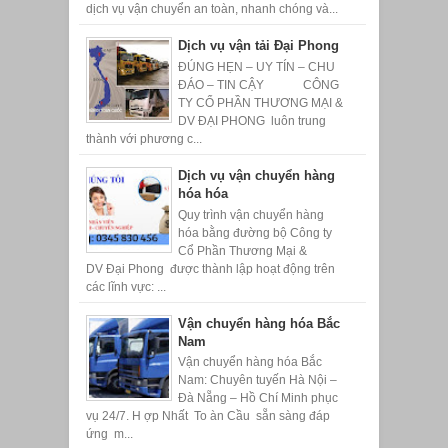
dịch vụ vận chuyển an toàn, nhanh chóng và...
Dịch vụ vận tải Đại Phong
ĐÚNG HẸN – UY TÍN – CHU
ĐÁO – TIN CẬY CÔNG
TY CỔ PHẦN THƯƠNG MẠI &
DV ĐẠI PHONG luôn trung
thành với phương c...
Dịch vụ vận chuyển hàng
hóa hóa
Quy trình vận chuyển hàng
hóa bằng đường bộ Công ty
Cổ Phần Thương Mại &
DV Đại Phong được thành lập hoạt động trên
các lĩnh vực: ...
Vận chuyển hàng hóa Bắc
Nam
Vận chuyển hàng hóa Bắc
Nam: Chuyên tuyến Hà Nội –
Đà Nẵng – Hồ Chí Minh phục
vụ 24/7. H ợp Nhất To àn Cầu sẵn sàng đáp
ứng m...