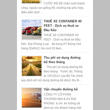
CƯỚC RẺ Để chăn nuôi thành
công, ngoài con giống tốt, chuồng trại phù hợp,
điều kiện dịch ...
THUÊ XE CONTAINER 40
FEET - Dịch vụ thuê xe
Đầu Kéo
THUÊ XE CONTAINER 40
FEET - Dịch vụ thuê xe Đầu
Kéo Đại Phong Loại tải trọng KT thùng chở
hàng (DxRxC) Xe cont 20 feet...
Thu phí sử dụng đường
bộ theo tháng
Thu phí sử dụng đường bộ
theo tháng Trước đó, Thông
tư 197/2012 của Bộ Tài chính
quy định phí sử dụng đường bộ được thu th...
Vận chuyển đường bộ
CÔNG TY CỔ PHẦN
THƯƠNG MẠI & DV ĐẠI
PHONG lu ôn tin tưởng sẽ
đem lại cho khách hàng một