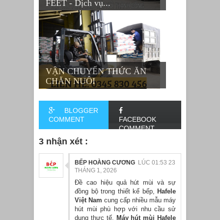
FEET - Dịch vụ...
VẬN CHUYỂN THỨC ĂN
CHĂN NUÔI
BLOGGER
COMMENT
FACEBOOK
COMMENT
3 nhận xét :
BẾP HOÀNG CƯƠNG
LÚC 01:53 23
THÁNG 1, 2026
Đề cao hiệu quả hút mùi và sự
đồng bộ trong thiết kế bếp,
Hafele
Việt Nam
cung cấp nhiều mẫu máy
hút mùi phù hợp với nhu cầu sử
dụng thực tế.
Máy hút mùi Hafele