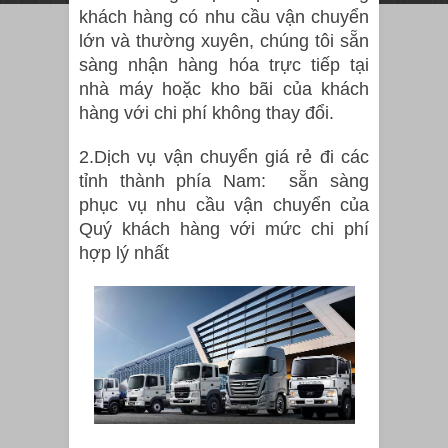
tải 25 tấn ( xe
khách hàng có nhu cầu vận chuyển
5 chân)
lớn và thường xuyên, chúng tôi sẵn
sàng nhận hàng hóa trực tiếp tại
Cho thuê xe
nhà máy hoặc kho bãi của khách
container 40' (
hàng với chi phí không thay đổi.
nóng, đông
2.Dịch vụ vận chuyển giá rẻ đi các
lạnh )
tỉnh thành phía Nam: sẵn sàng
Cho thuê xe
phục vụ nhu cầu vận chuyển của
Quý khách hàng với mức chi phí
container mở
hợp lý nhất
( Đầu kéo )
Cho thuê xe
tải 15 tấn
Cho thuê xe
tải 7,4 tấn
Nữ đại gia đốt