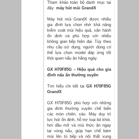
Tham khảo toàn bộ danh mục tại
đây:
máy hút mùi GrandX
Máy hút mùi GrandX được nhiều
gia đình lựa chọn nhờ khả năng
kiểm soát mùi hiệu quả, vận hành
ổn định và phù hợp với nhiều
không gian bếp hiện đại. Tùy theo
nhu cầu sử dụng, người dùng có
thể lựa chọn model đáp ứng tốt
thói quen nấu ăn hằng ngày.
GX H70F85G – Hiệu quả cho gia
đình nấu ăn thường xuyên
Tìm hiểu chi tiết tại
GX H70F85G
GrandX
GX H70F85G phù hợp với những
gia đình thường xuyên chế biến
các món chiên, xào. Máy duy trì
lực hút ổn định, hỗ trợ loại bỏ khói,
hơi dầu mỡ và mùi thức ăn ngay
tại vùng nấu, giúp hạn chế bám
mùi lên tủ bếp và nội thất xung