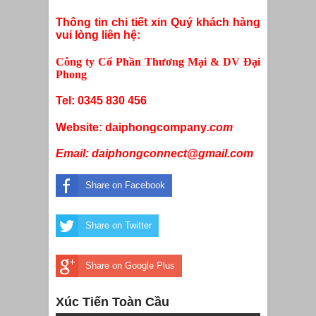
tiền không
Thông tin chi tiết xin Quý khách hàng
tiếc tay vì tình
vui lòng liên hệ:
trẻ
Công ty Cổ Phần Thương Mại & DV Đại
Phong
Tel: 0345 830 456
Website: daiphongcompany
.com
Email: daiphongconnect@gmail.com
Share on Facebook
Share on Twitter
Share on Google Plus
Xúc Tiến Toàn Cầu