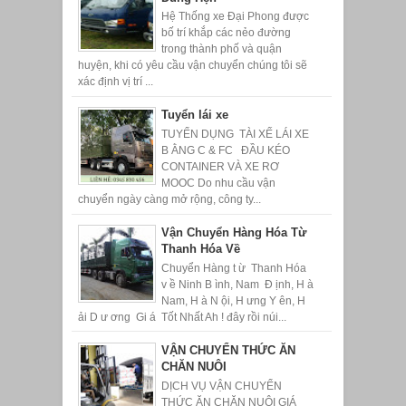
Hệ Thống xe Đại Phong được
bố trí khắp các nẻo đường
trong thành phố và quận
huyện, khi có yêu cầu vận chuyển chúng tôi sẽ
xác định vị trí ...
Tuyển lái xe
TUYỂN DỤNG TÀI XẾ LÁI XE
B ẰNG C & FC ĐẦU KÉO
CONTAINER VÀ XE RƠ
MOOC Do nhu cầu vận
chuyển ngày càng mở rộng, công ty...
Vận Chuyển Hàng Hóa Từ
Thanh Hóa Về
Chuyển Hàng t ừ Thanh Hóa
v ề Ninh B ình, Nam Đ ịnh, H à
Nam, H à N ội, H ưng Y ên, H
ải D ư ơng Gi á Tốt Nhất Ah ! đây rồi núi...
VẬN CHUYỂN THỨC ĂN
CHĂN NUÔI
DỊCH VỤ VẬN CHUYỂN
THỨC ĂN CHĂN NUÔI GIÁ