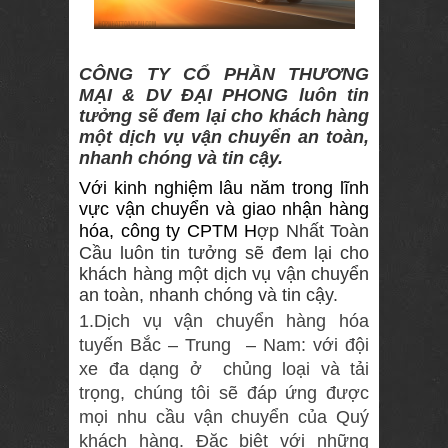
thùng kín)
Cho thuê xe
CÔNG TY CỔ PHẦN THƯƠNG
tải 3,5 tấn(
MẠI & DV ĐẠI PHONG
lu
ôn
tin
tưởng sẽ đem lại cho khách hàng
thùng bạt,
một dịch vụ vận chuyển an toàn,
nhanh chóng và tin cậy.
thùng kín)
Với kinh nghiệm lâu năm trong lĩnh
Cho thuê xe
vực vận chuyển và giao nhận hàng
tải 5 tấn
hóa, công ty CPTM H
ợp Nhất Toàn
Cầu
luôn tin tưởng sẽ đem lại cho
Cho thuê xe
khách hàng một dịch vụ vận chuyển
tải 8 tấn
an toàn, nhanh chóng và tin cậy.
1.Dịch vụ vận chuyển hàng hóa
Cho thuê xe
tuyến Bắc – Trung – Nam: với đội
tải 10 tấn ( 3
xe đa dạng ở chủng loại và tải
chân )
trọng, chúng tôi sẽ đáp ứng được
mọi nhu cầu vận chuyển của Quý
Cho thuê xe
khách hàng. Đặc biệt với những